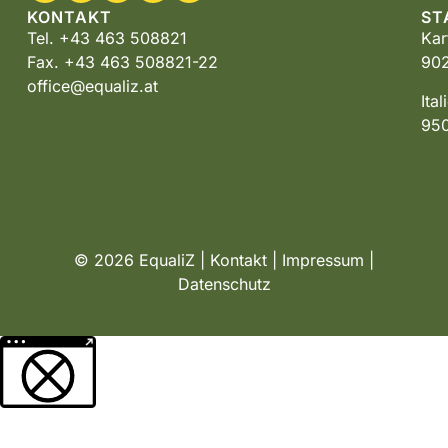
KONTAKT
ST
Tel. +43 463 508821
Kar
Fax. +43 463 508821-22
902
office@equaliz.at
Ita
950
© 2026 EqualiZ |
Kontakt
|
Impressum
|
Datenschutz
Weitere Informationen über den gesperrten Inhalt.