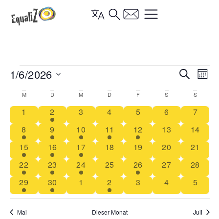
Vera
1/6/2026
Ve
Suche
Mona
Datum
Such
An
wählen.
Kalender
M
D
M
D
F
S
S
und
Na
0 Veranstaltungen
1 Veranstaltung
0 Veranstaltungen
0 Veranstaltungen
0 Veranstaltungen
0 Veranstaltun
0 Vera
1
2
3
4
5
6
7
von
Ansi
1 Veranstaltung
1 Veranstaltung
1 Veranstaltung
1 Veranstaltung
1 Veranstaltung
0 Veranstaltun
0 Veran
8
9
10
11
12
13
14
Veranstaltungen
Navi
1 Veranstaltung
2 Veranstaltungen
1 Veranstaltung
0 Veranstaltungen
0 Veranstaltungen
0 Veranstaltun
0 Veran
15
16
17
18
19
20
21
1 Veranstaltung
1 Veranstaltung
3 Veranstaltungen
0 Veranstaltungen
2 Veranstaltungen
0 Veranstaltun
0 Veran
22
23
24
25
26
27
28
1 Veranstaltung
1 Veranstaltung
0 Veranstaltungen
2 Veranstaltungen
0 Veranstaltungen
0 Veranstaltun
0 Vera
29
30
1
2
3
4
5
Mai
Dieser Monat
Juli