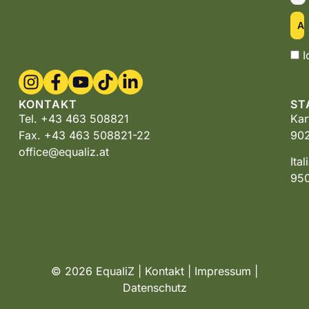
I
KONTAKT
ST
Tel. +43 463 508821
Kar
Fax. +43 463 508821-22
902
office@equaliz.at
Ita
950
© 2026 EqualiZ |
Kontakt
|
Impressum
|
Datenschutz