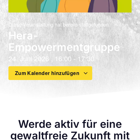
Diese Veranstaltung hat bereits stattgefunden.
Hera-
Empowermentgruppe
24. Juni 2026
,
16:00
-
17:30
Zum Kalender hinzufügen
Werde aktiv für eine
gewaltfreie Zukunft mit