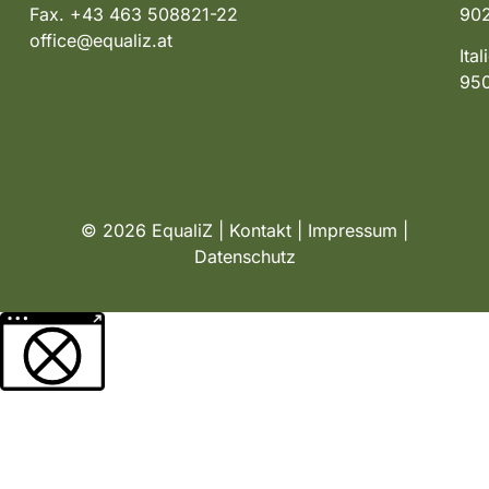
Fax. +43 463 508821-22
902
office@equaliz.at
Ita
950
© 2026 EqualiZ |
Kontakt
|
Impressum
|
Datenschutz
Weitere Informationen über den gesperrten Inhalt.