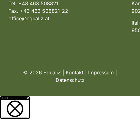
Tel. +43 463 508821
Kar
Fax. +43 463 508821-22
902
office@equaliz.at
Ita
950
© 2026 EqualiZ |
Kontakt
|
Impressum
|
Datenschutz
Weitere Informationen über den gesperrten Inhalt.