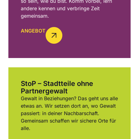
so sein, wie du bist. Komm vorbei, lern
andere kennen und verbringe Zeit
gemeinsam.
ANGEBOT
StoP – Stadtteile ohne
Partnergewalt
Gewalt in Beziehungen? Das geht uns alle
etwas an. Wir setzen dort an, wo Gewalt
passiert: in deiner Nachbarschaft.
Gemeinsam schaffen wir sichere Orte für
alle.