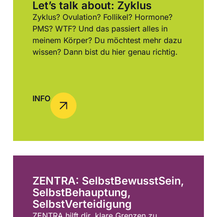
Let’s talk about: Zyklus
Zyklus? Ovulation? Follikel? Hormone?
PMS? WTF? Und das passiert alles in
meinem Körper? Du möchtest mehr dazu
wissen? Dann bist du hier genau richtig.
INFO
ZENTRA: SelbstBewusstSein,
SelbstBehauptung,
SelbstVerteidigung
ZENTRA hilft dir, klare Grenzen zu