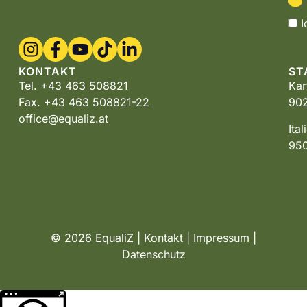
I
KONTAKT
ST
Tel. +43 463 508821
Kar
Fax. +43 463 508821-22
902
office@equaliz.at
Ita
950
© 2026 EqualiZ |
Kontakt
|
Impressum
|
Datenschutz
Weitere Informationen über den gesperrten Inhalt.