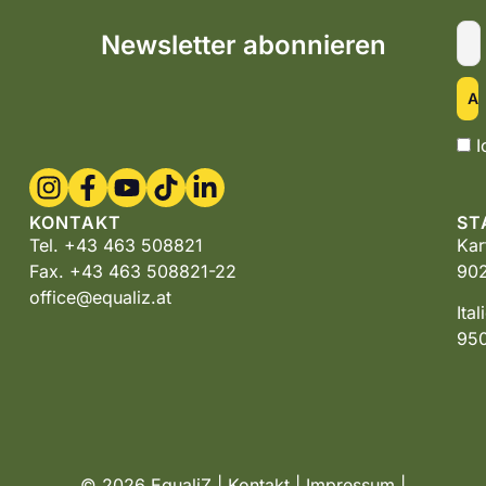
Newsletter abonnieren
I
KONTAKT
ST
Tel. +43 463 508821
Kar
Fax. +43 463 508821-22
902
office@equaliz.at
Ita
950
© 2026 EqualiZ |
Kontakt
|
Impressum
|