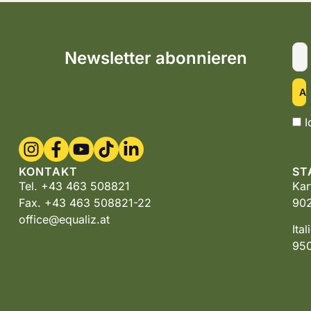
Newsletter abonnieren
I
KONTAKT
ST
Tel. +43 463 508821
Kar
Fax. +43 463 508821-22
902
office@equaliz.at
Ita
950