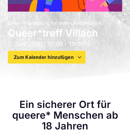
Diese Veranstaltung hat bereits stattgefunden.
Queer*treff Villach
2. Juni 2026
,
17:00
-
19:00
Zum Kalender hinzufügen
Ein sicherer Ort für
queere* Menschen ab
18 Jahren