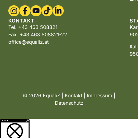
KONTAKT
ST
Tel. +43 463 508821
Kar
Fax. +43 463 508821-22
902
office@equaliz.at
Ita
950
© 2026 EqualiZ |
Kontakt
|
Impressum
|
Datenschutz
Weitere Informationen über den gesperrten Inhalt.