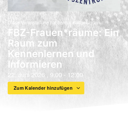
Diese Veranstaltung hat bereits stattgefunden.
FBZ-Frauen*räume: Ein
Raum zum
Kennenlernen und
Informieren
22. Juni 2026
,
9:00
-
12:00
Zum Kalender hinzufügen