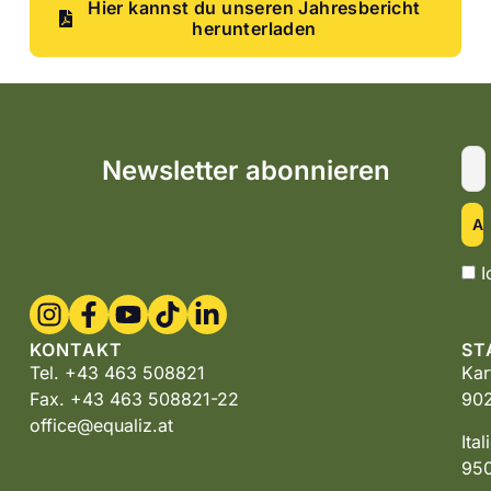
Hier kannst du unseren Jahresbericht
herunterladen
Newsletter abonnieren
I
KONTAKT
ST
Tel. +43 463 508821
Kar
Fax. +43 463 508821-22
902
office@equaliz.at
Ita
950