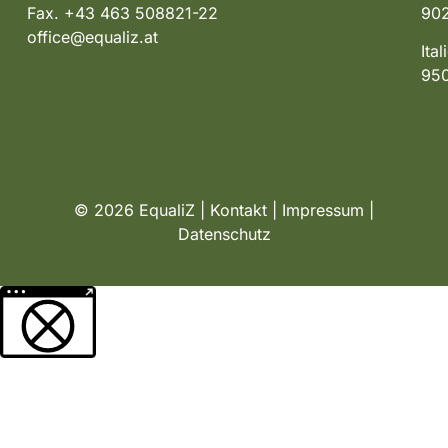
Fax. +43 463 508821-22
902
office@equaliz.at
Ita
950
© 2026 EqualiZ |
Kontakt
|
Impressum
|
Datenschutz
Weitere Informationen über den gesperrten Inhalt.