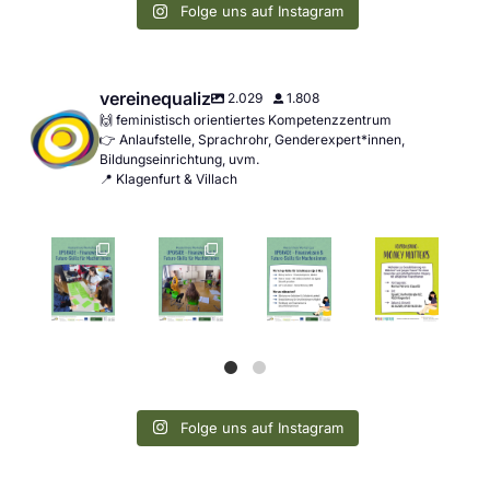
Folge uns auf Instagram
vereinequaliz
2.029
1.808
🙌 feministisch orientiertes Kompetenzzentrum
👉 Anlaufstelle, Sprachrohr, Genderexpert*innen,
Bildungseinrichtung, uvm.
📍 Klagenfurt & Villach
Folge uns auf Instagram