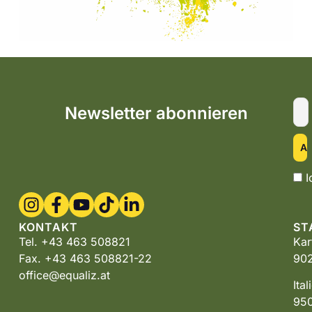
Newsletter abonnieren
I
KONTAKT
ST
Tel. +43 463 508821
Kar
Fax. +43 463 508821-22
902
office@equaliz.at
Ita
950