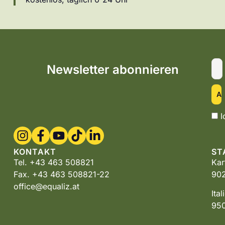
Newsletter abonnieren
I
KONTAKT
ST
Tel. +43 463 508821
Kar
Fax. +43 463 508821-22
902
office@equaliz.at
Ita
950