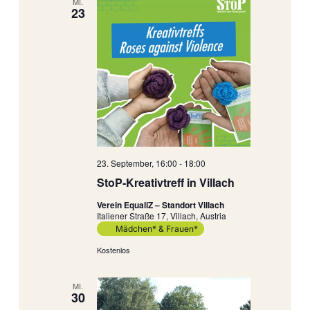
MI.
23
23. September, 16:00
-
18:00
StoP-Kreativtreff in Villach
Verein EqualiZ – Standort Villach
Italiener Straße 17, Villach, Austria
Mädchen* & Frauen*
Kostenlos
MI.
30