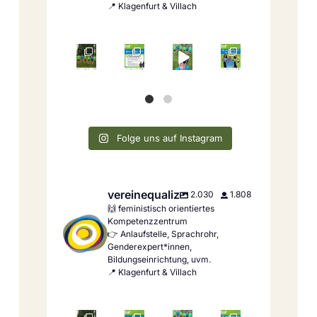
📍 Klagenfurt & Villach
Folge uns auf Instagram
vereinequaliz
2.030
1.808
🙌 feministisch orientiertes
Kompetenzzentrum
👉 Anlaufstelle, Sprachrohr,
Genderexpert*innen,
Bildungseinrichtung, uvm.
📍 Klagenfurt & Villach