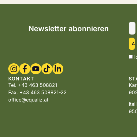
Newsletter abonnieren
I
KONTAKT
ST
Tel. +43 463 508821
Kar
Fax. +43 463 508821-22
902
office@equaliz.at
Ita
950