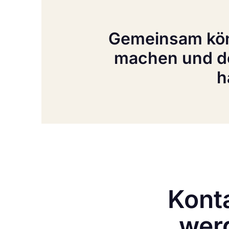
Gemeinsam kön
machen und de
h
Konta
werd