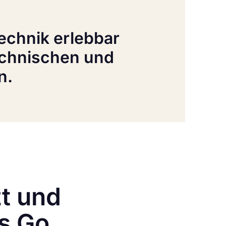
chnik erlebbar
echnischen und
n.
zt und
ls Go