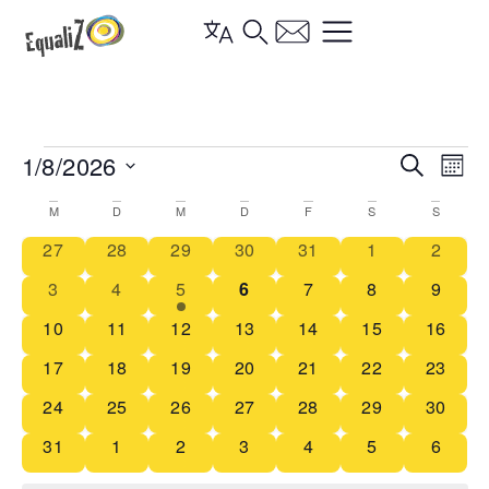
Vera
1/8/2026
Ve
Suche
Mona
Datum
Such
An
wählen.
Kalender
M
D
M
D
F
S
S
und
Na
0 Veranstaltungen
0 Veranstaltungen
0 Veranstaltungen
0 Veranstaltungen
0 Veranstaltungen
0 Veranstaltun
0 Vera
27
28
29
30
31
1
2
von
Ansi
0 Veranstaltungen
0 Veranstaltungen
1 Veranstaltung
0 Veranstaltungen
0 Veranstaltungen
0 Veranstaltun
0 Vera
3
4
5
6
7
8
9
Veranstaltungen
Navi
0 Veranstaltungen
1 Veranstaltung
1 Veranstaltung
1 Veranstaltung
1 Veranstaltung
0 Veranstaltun
0 Veran
10
11
12
13
14
15
16
0 Veranstaltungen
0 Veranstaltungen
2 Veranstaltungen
0 Veranstaltungen
0 Veranstaltungen
0 Veranstaltun
0 Veran
17
18
19
20
21
22
23
0 Veranstaltungen
0 Veranstaltungen
1 Veranstaltung
0 Veranstaltungen
0 Veranstaltungen
0 Veranstaltun
0 Veran
24
25
26
27
28
29
30
0 Veranstaltungen
0 Veranstaltungen
1 Veranstaltung
0 Veranstaltungen
0 Veranstaltungen
0 Veranstaltun
0 Vera
31
1
2
3
4
5
6