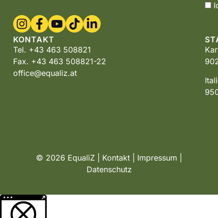
I
KONTAKT
ST
Tel. +43 463 508821
Kar
Fax. +43 463 508821-22
902
office@equaliz.at
Ita
950
© 2026 EqualiZ |
Kontakt
|
Impressum
|
Datenschutz
Weitere Informationen über den gesperrten Inhalt.