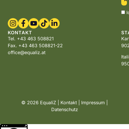
I
KONTAKT
ST
Tel. +43 463 508821
Kar
Fax. +43 463 508821-22
902
office@equaliz.at
Ita
950
© 2026 EqualiZ |
Kontakt
|
Impressum
|
Datenschutz
Weitere Informationen über den gesperrten Inhalt.