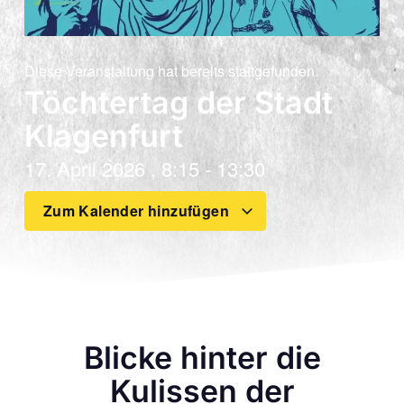
Diese Veranstaltung hat bereits stattgefunden.
Töchtertag der Stadt
Klagenfurt
17. April 2026
,
8:15
-
13:30
Zum Kalender hinzufügen
Blicke hinter die
Kulissen der