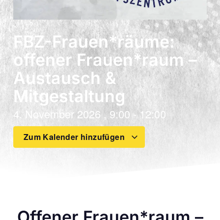
FBZ-Frauen*räume:
offener Frauen*raum –
Austausch &
Mitgestaltung
4. November 2026
,
9:00
-
12:00
Zum Kalender hinzufügen
Offener Frauen*raum –