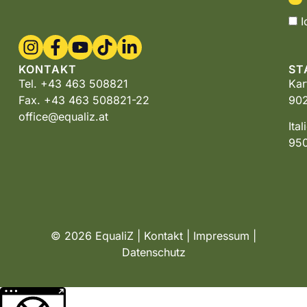
I
KONTAKT
ST
Tel. +43 463 508821
Kar
Fax. +43 463 508821-22
902
office@equaliz.at
Ita
950
© 2026 EqualiZ |
Kontakt
|
Impressum
|
Datenschutz
Weitere Informationen über den gesperrten Inhalt.