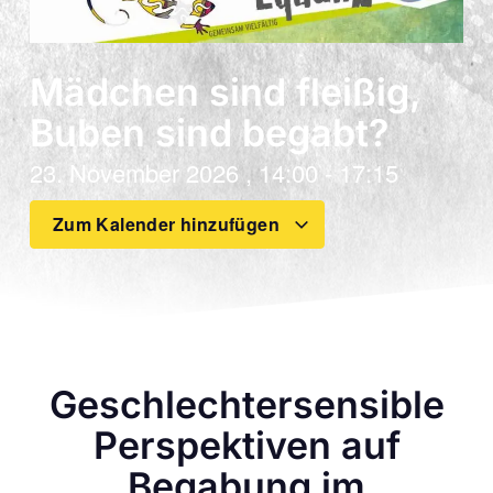
Mädchen sind fleißig,
Buben sind begabt?
23. November 2026
,
14:00
-
17:15
Zum Kalender hinzufügen
Geschlechtersensible
Perspektiven auf
Begabung im