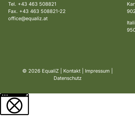
Tel. +43 463 508821
Kar
Fax. +43 463 508821-22
902
office@equaliz.at
Ita
950
© 2026 EqualiZ |
Kontakt
|
Impressum
|
Datenschutz
Weitere Informationen über den gesperrten Inhalt.