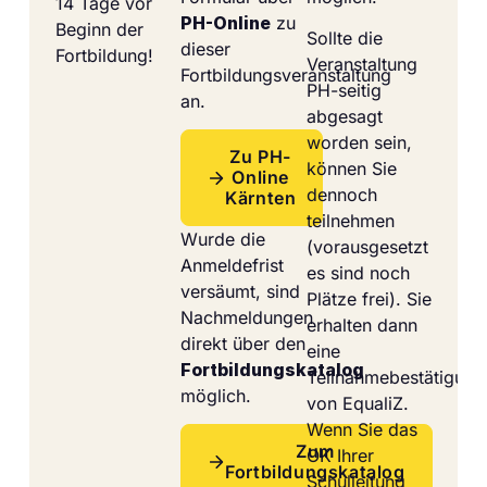
14 Tage vor
PH-Online
zu
Beginn der
Sollte die
dieser
Fortbildung!
Veranstaltung
Fortbildungsveranstaltung
PH-seitig
an.
abgesagt
worden sein,
Zu PH-
können Sie
Online
dennoch
Kärnten
teilnehmen
Wurde die
(vorausgesetzt
Anmeldefrist
es sind noch
versäumt, sind
Plätze frei). Sie
Nachmeldungen
erhalten dann
direkt über den
eine
Fortbildungskatalog
Teilnahmebestätigung
möglich.
von EqualiZ.
Wenn Sie das
Zum
OK Ihrer
Fortbildungskatalog
Schulleitung