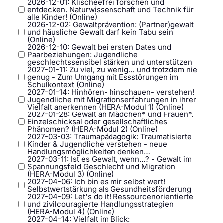
2026-12-01: Klischeefrei forschen und
entdecken. Naturwissenschaft und Technik für
alle Kinder! (Online)
2026-12-02: Gewaltprävention: (Partner)gewalt
und häusliche Gewalt darf kein Tabu sein
(Online)
2026-12-10: Gewalt bei ersten Dates und
Paarbeziehungen: Jugendliche
geschlechtssensibel stärken und unterstützen
2027-01-11: Zu viel, zu wenig… und trotzdem nie
genug - Zum Umgang mit Essstörungen im
Schulkontext (Online)
2027-01-14: Hinhören- hinschauen- verstehen!
Jugendliche mit Migrationserfahrungen in ihrer
Vielfalt anerkennen (HERA-Modul 1) (Online)
2027-01-28: Gewalt an Mädchen* und Frauen*.
Einzelschicksal oder gesellschaftliches
Phänomen? (HERA-Modul 2) (Online)
2027-03-03: Traumapädagogik: Traumatisierte
Kinder & Jugendliche verstehen - neue
Handlungsmöglichkeiten denken…
2027-03-11: Ist es Gewalt, wenn…? - Gewalt im
Spannungsfeld Geschlecht und Migration
(HERA-Modul 3) (Online)
2027-04-06: Ich bin es mir selbst wert!
Selbstwertstärkung als Gesundheitsförderung
2027-04-09: Let's do it! Ressourcenorientierte
und zivilcouragierte Handlungsstrategien
(HERA-Modul 4) (Online)
2027-04-14: Vielfalt im Blick: