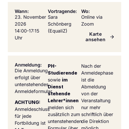
Wann:
Vortragende:
Wo:
23. November
Sara
Online via
2026
Schönberg
Zoom
14:00-17:15
(EqualiZ)
Karte
Uhr
ansehen
Anmeldung:
PH-
Nach der
Die Anmeldung
Studierende
Anmeldephase
erfolgt über
sowie
im
ist die
untenstehendes
Dienst
Abmeldung
Anmeldeformular.
stehende
von der
Lehrer*innen
Veranstaltung
ACHTUNG:
melden sich
nur mehr
Anmeldeschluss
zusätzlich zum
schriftlich über
für jede
untenstehenden
die Direktion
Fortbildung ist
Formular über
möglich.